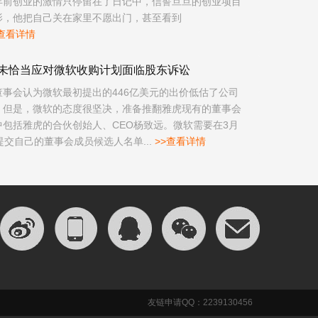
年前创业的激情只停留在了日记中，信誓旦旦的创业项目
影，他把自己关在家里不愿出门，甚至看到
>查看详情
未恰当应对微软收购计划面临股东诉讼
董事会认为微软最初提出的446亿美元的出价低估了公司
。但是，微软的态度很坚决，准备推翻雅虎现有的董事会
中包括雅虎的合伙创始人、CEO杨致远。微软需要在3月
提交自己的董事会成员候选人名单...
>>查看详情
友链申请QQ：2239130456