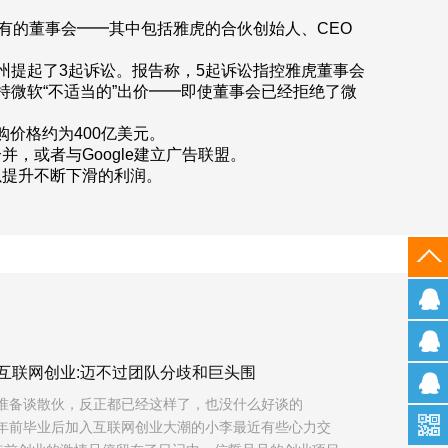
有的董事会━━其中包括雅虎的合伙创始人、CEO
州提起了3起诉讼。报告称，5起诉讼指控雅虎董事会
微软“不适当的”出价━━即使董事会已经拒绝了微
购价格约为400亿美元。
并，或者与Google建立广告联盟。
以提升不断下滑的利润。
互联网创业:迈不过团队分歧和巨头围
月准备谈散伙，反正都已经这样了，也没什么好谈的
一年前毕业后加入互联网创业大潮的小李最近有些心力交