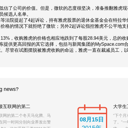
价低估了公司的价值。但是，微软的态度很坚决，准备推翻雅虎现
成员候选人名单。
等法院提起了4起诉讼，持有雅虎股票的退休金基金会在特拉华
价格的情况下就拒绝了微软；另外2起诉讼指控雅虎不公平地支持
3%，收购雅虎的价格也相应地跌到了每股28.94美元，总的收
提供更高回报的其它选择，包括与新闻集团的MySpace.com合
虎。尽管在试图摆脱被雅虎收购的命运，雅虎一直在裁减员工，
g news?
接互联网的第二
大学生
联网的第二个冬天马化腾、马
“下个
08月15日
在同一时间分别向业界发出警
了。”
2015年