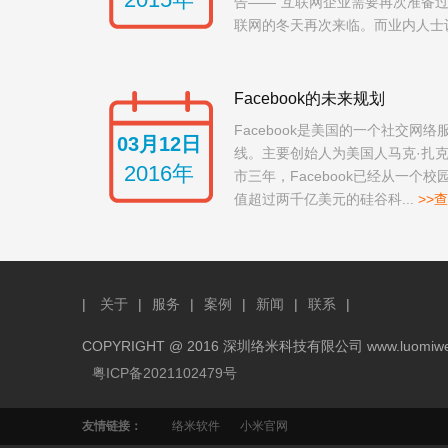
告——“互联网企业需要再次准备过
联网的冬天再次来临。而业内人士认
Facebook的未来规划
Facebook是美国的一个社交网络
03月12日
线。主要创始人为美国人马克·扎
2016年
市三年，Facebook已经从一个
值超过两千亿美元的硅谷科...
>>
|
关于
|
服务
|
案例
|
新闻
|
联系
|
COPYRIGHT @ 2016 深圳络米科技有限公司 www.luomiw
粤ICP备2021102479号
友情链接：
络米软件
小米官网