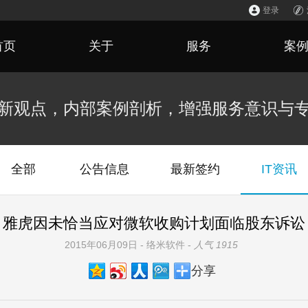
登录
首页
关于
服务
案
新观点，内部案例剖析，增强服务意识与
全部
公告信息
最新签约
IT资讯
雅虎因未恰当应对微软收购计划面临股东诉讼
2015年06月09日 - 络米软件 -
人气 1915
分享