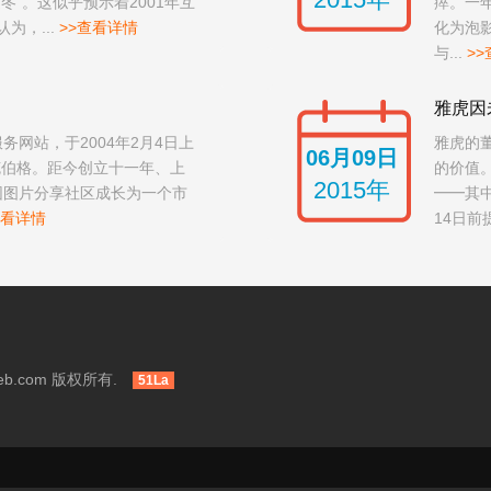
冬”。这似乎预示着2001年互
瘁。一
为，...
>>查看详情
化为泡
与...
>
雅虎因
服务网站，于2004年2月4日上
雅虎的
06月09日
克伯格。距今创立十一年、上
的价值
2015年
校园图片分享社区成长为一个市
━━其
查看详情
14日前
eb.com 版权所有.
51La