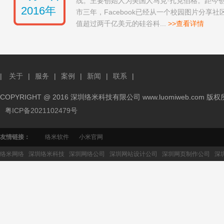
线。主要创始人为美国人马克·扎克伯格。距今
2016年
市三年，Facebook已经从一个校园图片分享
值超过两千亿美元的硅谷科...
>>查看详情
|
关于
|
服务
|
案例
|
新闻
|
联系
|
COPYRIGHT @ 2016 深圳络米科技有限公司 www.luomiweb.com 版
粤ICP备2021102479号
友情链接：
络米软件
小米官网
络米网络
深圳络米科技
深圳网络公司
深圳网站设计公司
深圳网页制作公司
深