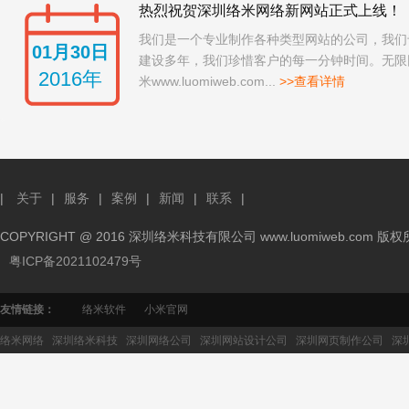
热烈祝贺深圳络米网络新网站正式上线！
我们是一个专业制作各种类型网站的公司，我们
01月30日
建设多年，我们珍惜客户的每一分钟时间。无限
2016年
米www.luomiweb.com...
>>查看详情
|
关于
|
服务
|
案例
|
新闻
|
联系
|
COPYRIGHT @ 2016 深圳络米科技有限公司 www.luomiweb.com 版
粤ICP备2021102479号
友情链接：
络米软件
小米官网
络米网络
深圳络米科技
深圳网络公司
深圳网站设计公司
深圳网页制作公司
深