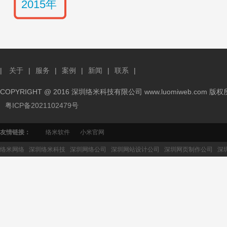
2015年
|
关于
|
服务
|
案例
|
新闻
|
联系
|
COPYRIGHT @ 2016 深圳络米科技有限公司 www.luomiweb.com 版
粤ICP备2021102479号
友情链接：
络米软件
小米官网
络米网络
深圳络米科技
深圳网络公司
深圳网站设计公司
深圳网页制作公司
深